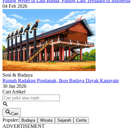
Palung Weber di Laut Banda, Palung Laut Terdalam di Indonesia
04 Feb 2026
Seni & Budaya
Rumah Radakng Pontianak, Ikon Budaya Dayak Kanayatn
30 Jan 2026
Cari Artikel
Cari
Populer:
Budaya
Wisata
Sejarah
Cerita
ADVERTISEMENT