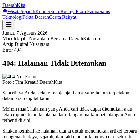
Daerah
Kita
Wisata
Sejarah
Kuliner
Seni Budaya
Flora Fauna
Sains
Teknologi
Fakta Daerah
Cerita Rakyat
Jumat, 7 Agustus 2026
Mari Jelajahi Nusantara Bersama DaerahKita.com
Arsip Digital Nusantara
Error 404
404: Halaman Tidak Ditemukan
Foto :
Tim Kreatif DaerahKita
Sepertinya Anda sedang menjelajahi area yang belum terpetakan
dalam arsip digital kami.
Mohon maaf, halaman yang Anda cari tidak dapat ditemukan atau
telah dipindahkan ke alamat lain. Jangan biarkan petualangan Anda
terhenti di sini.
Silakan kembali ke halaman utama untuk menemukan artikel terbaru
mengenai budaya, sejarah, dan fakta menarik lainnya dari seluruh