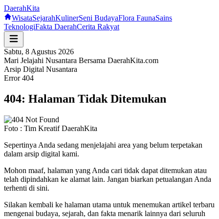
Daerah
Kita
Wisata
Sejarah
Kuliner
Seni Budaya
Flora Fauna
Sains
Teknologi
Fakta Daerah
Cerita Rakyat
Sabtu, 8 Agustus 2026
Mari Jelajahi Nusantara Bersama DaerahKita.com
Arsip Digital Nusantara
Error 404
404: Halaman Tidak Ditemukan
Foto :
Tim Kreatif DaerahKita
Sepertinya Anda sedang menjelajahi area yang belum terpetakan
dalam arsip digital kami.
Mohon maaf, halaman yang Anda cari tidak dapat ditemukan atau
telah dipindahkan ke alamat lain. Jangan biarkan petualangan Anda
terhenti di sini.
Silakan kembali ke halaman utama untuk menemukan artikel terbaru
mengenai budaya, sejarah, dan fakta menarik lainnya dari seluruh