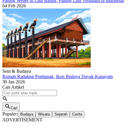
Palung Weber di Laut Banda, Palung Laut Terdalam di Indonesia
04 Feb 2026
Seni & Budaya
Rumah Radakng Pontianak, Ikon Budaya Dayak Kanayatn
30 Jan 2026
Cari Artikel
Cari
Populer:
Budaya
Wisata
Sejarah
Cerita
ADVERTISEMENT